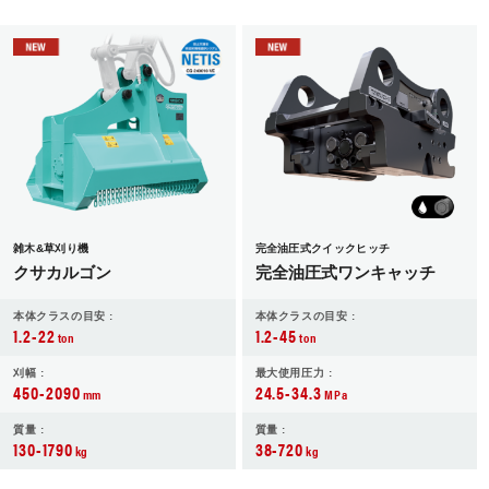
雑木&草刈り機
完全油圧式クイックヒッチ
クサカルゴン
完全油圧式ワンキャッチ
本体クラスの目安 :
本体クラスの目安 :
1.2-22
1.2-45
ton
ton
刈幅 :
最大使用圧力 :
450-2090
24.5-34.3
mm
MPa
質量 :
質量 :
130-1790
38-720
kg
kg