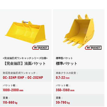
<完全油圧式ワンキャッチシリーズ仕様>
標準型バケット
【完全油圧】法面バケット
標準バケット
対応完全油圧式ワンキャッチ :
本体クラスの目安 :
OC-32HP/EHP - OC-202HP
0.7-22
ton
バケット幅 :
バケット幅 :
1000-2000
350-1360
mm
mm
質量 :
質量 :
110-660
30-790
kg
kg