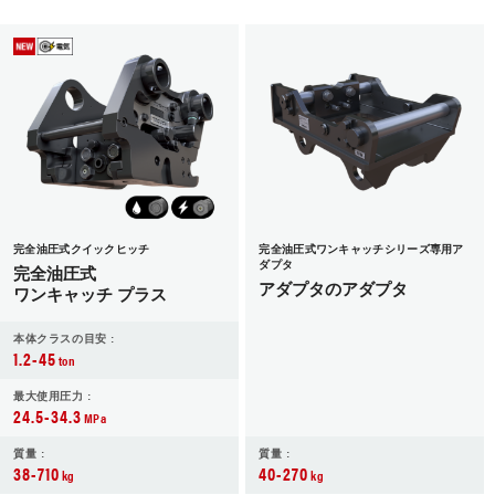
完全油圧式クイックヒッチ
完全油圧式ワンキャッチシリーズ専用ア
ダプタ
完全油圧式
アダプタのアダプタ
ワンキャッチ プラス
本体クラスの目安 :
1.2-45
ton
最大使用圧力 :
24.5-34.3
MPa
質量 :
質量 :
38-710
40-270
kg
kg