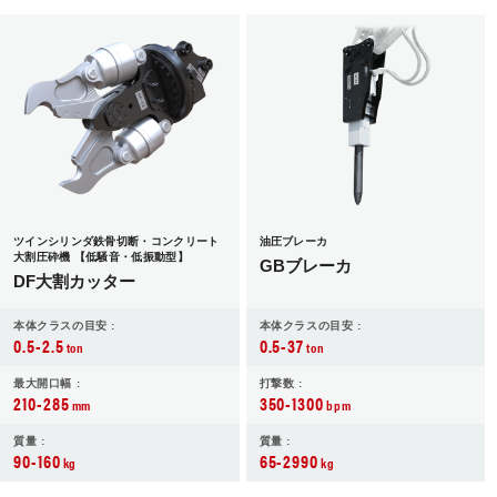
JP
EN
ツインシリンダ鉄骨切断・コンクリート
油圧ブレーカ
大割圧砕機 【低騒音・低振動型】
GBブレーカ
DF大割カッター
本体クラスの目安 :
本体クラスの目安 :
0.5-2.5
0.5-37
ton
ton
最大開口幅 :
打撃数 :
210-285
350-1300
mm
bpm
質量 :
質量 :
90-160
65-2990
kg
kg