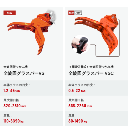
全旋回型つかみ機
＜電磁切替式＞全旋回型つかみ機
全旋回グラスパーVS
全旋回グラスパー VSC
本体クラスの目安 :
本体クラスの目安 :
1.2-45
0.5-22
ton
ton
最大開口幅 :
最大開口幅 :
820-2810
565-2260
mm
mm
質量 :
質量 :
110-3390
80-1490
kg
kg