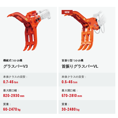
機械式つかみ機
首振り型つかみ機
グラスパーV3
首振りグラスパーVL
本体クラスの目安 :
本体クラスの目安 :
0.7-45
0.5-45
ton
ton
最大開口幅 :
最大開口幅 :
820-2930
570-2810
mm
mm
質量 :
質量 :
60-2470
30-2480
kg
kg