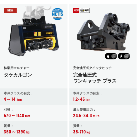
JP
EN
林業用マルチャー
完全油圧式クイックヒッチ
タケカルゴン
完全油圧式
ワンキャッチ プラス
本体クラスの目安 :
本体クラスの目安 :
4～14
1.2-45
ton
ton
刈幅 :
最大使用圧力 :
570～1140
24.5-34.3
mm
MPa
質量 :
質量 :
350～1390
38-710
kg
kg