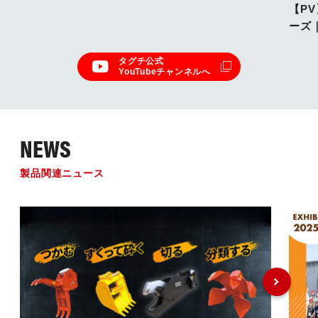
【P
ーズ
タグチ公式
YouTubeチャンネルへ
NEWS
製品関連ニュース