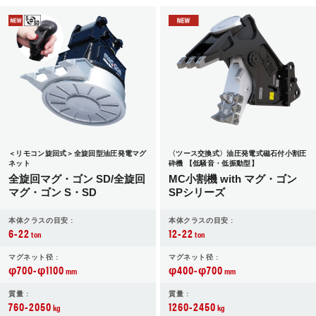
＜リモコン旋回式＞全旋回型油圧発電マグ
〈ツース交換式〉油圧発電式磁石付小割圧
ネット
砕機 【低騒音・低振動型】
全旋回マグ・ゴン SD/全旋回
MC小割機 with マグ・ゴン
マグ・ゴン S・SD
SPシリーズ
本体クラスの目安 :
本体クラスの目安 :
6-22
12-22
ton
ton
マグネット径 :
マグネット径 :
φ700-φ1100
φ400-φ700
mm
mm
質量 :
質量 :
760-2050
1260-2450
kg
kg