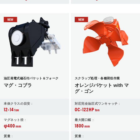
油圧発電式磁石付バケット＆フォーク
スクラップ処理・各種荷役作業
マグ・コブラ
オレンジバケット with マ
グ・ゴン
本体クラスの目安 :
対応完全油圧式ワンキャッチ :
12-14
OC-122HP
ton
ton
マグネット径 :
最大開口幅 :
φ400
1800
mm
mm
質量 :
質量 :