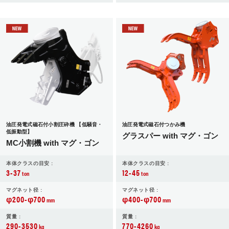
油圧発電式磁石付小割圧砕機 【低騒音・
油圧発電式磁石付つかみ機
低振動型】
グラスパー with マグ・ゴン
MC小割機 with マグ・ゴン
本体クラスの目安 :
本体クラスの目安 :
3-37
12-45
ton
ton
マグネット径 :
マグネット径 :
φ200-φ700
φ400-φ700
mm
mm
質量 :
質量 :
290-3530
770-4260
kg
kg