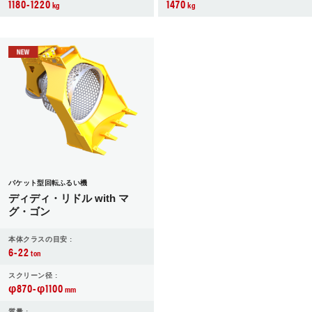
1180-1220
1470
kg
kg
バケット型回転ふるい機
ディディ・リドル with マ
グ・ゴン
本体クラスの目安 :
6-22
ton
スクリーン径 :
φ870-φ1100
mm
質量 :