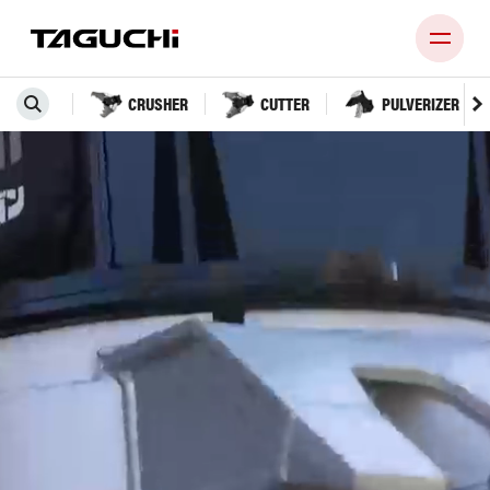
CRUSHER
CUTTER
PULVERIZER
PRODUCT
COMPANY
NEWS
SUPPORT
RECRUIT
CONTACT