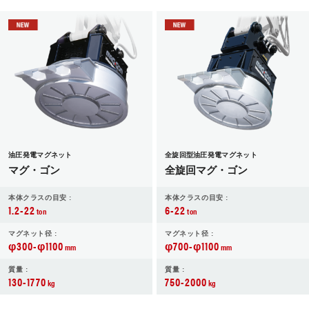
油圧発電マグネット
全旋回型油圧発電マグネット
マグ・ゴン
全旋回マグ・ゴン
本体クラスの目安 :
本体クラスの目安 :
1.2-22
6-22
ton
ton
マグネット径 :
マグネット径 :
φ300-φ1100
φ700-φ1100
mm
mm
質量 :
質量 :
130-1770
750-2000
kg
kg