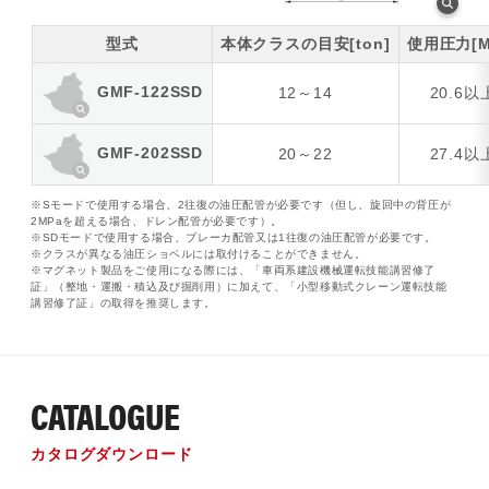
型式
本体クラスの目安[ton]
使用圧力[M
GMF-122SSD
12～14
20.6以
GMF-202SSD
20～22
27.4以
※Sモードで使用する場合、2往復の油圧配管が必要です（但し、旋回中の背圧が
2MPaを超える場合、ドレン配管が必要です）。
※SDモードで使用する場合、ブレーカ配管又は1往復の油圧配管が必要です。
※クラスが異なる油圧ショベルには取付けることができません。
※マグネット製品をご使用になる際には、「車両系建設機械運転技能講習修了
証」（整地・運搬・積込及び掘削用）に加えて、「小型移動式クレーン運転技能
講習修了証」の取得を推奨します。
CATALOGUE
カタログダウンロード