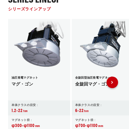
シリーズラインアップ
油圧発電マグネット
全旋回型油圧発電マグネット
マグ・ゴン
全旋回マグ・ゴン
本体クラスの目安 :
本体クラスの目安 :
1.2-22
6-22
ton
ton
マグネット径 :
マグネット径 :
φ300-φ1100
φ700-φ1100
mm
mm