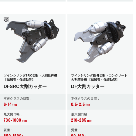
ツインシリンダSRC切断・大割圧砕機
ツインシリンダ鉄骨切断・コンクリート
【低騒音・低振動型】
大割圧砕機 【低騒音・低振動型】
DI-SRC大割カッター
DF大割カッター
本体クラスの目安 :
本体クラスの目安 :
6-14
0.5-2.5
ton
ton
最大開口幅 :
最大開口幅 :
730-1000
210-285
mm
mm
質量 :
質量 :
850-1590
90-160