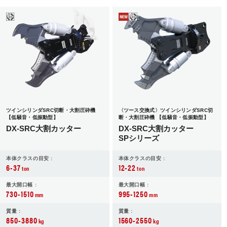
JP
EN
ツインシリンダSRC切断・大割圧砕機
〈ツース交換式〉ツインシリンダSRC切
【低騒音・低振動型】
断・大割圧砕機 【低騒音・低振動型】
DX-SRC大割カッター
DX-SRC大割カッター
SPシリーズ
本体クラスの目安 :
本体クラスの目安 :
6-37
12-22
ton
ton
最大開口幅 :
最大開口幅 :
730-1510
995-1250
mm
mm
質量 :
質量 :
850-3880
1560-2550
kg
kg