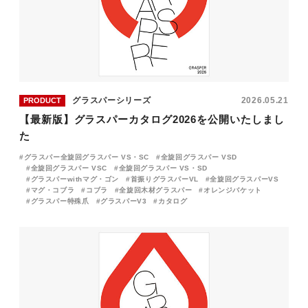
JP
EN
グラスパーシリーズ
2026.05.21
PRODUCT
【最新版】グラスパーカタログ2026を公開いたしまし
た
グラスパー全旋回グラスパー VS・SC
全旋回グラスパー VSD
全旋回グラスパー VSC
全旋回グラスパー VS・SD
グラスパーwithマグ・ゴン
首振りグラスパーVL
全旋回グラスパーVS
マグ・コブラ
コブラ
全旋回木材グラスパー
オレンジバケット
グラスパー特殊爪
グラスパーV3
カタログ