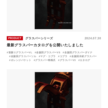
グラスパーシリーズ
2024.07.30
PRODUCT
最新グラスパーカタログを公開いたしました
首振りグラスパーVL
全旋回グラスパーVS
全旋回グラスパーダイナ
全旋回グラスパーソル
マグ・コブラ
コブラ
全旋回木材グラスパー
オレンジバケット
グラスパー特殊爪
グラスパーV3
カタログ