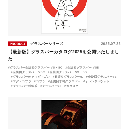
グラスパーシリーズ
2025.07.23
PRODUCT
【最新版】グラスパーカタログ2025を公開いたしまし
た
グラスパー全旋回グラスパー VS・SC
全旋回グラスパー VSD
全旋回グラスパー VSC
全旋回グラスパー VS・SD
グラスパーwithマグ・ゴン
首振りグラスパーVL
全旋回グラスパーVS
マグ・コブラ
コブラ
全旋回木材グラスパー
オレンジバケット
グラスパー特殊爪
グラスパーV3
カタログ