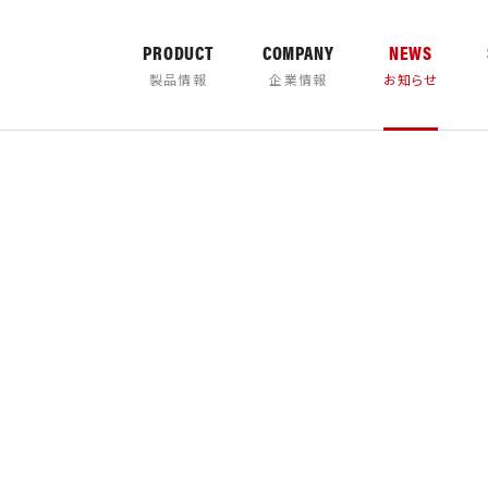
PRODUCT
COMPANY
NEWS
製品情報
企業情報
お知らせ
カタログダウ
TER
PULVERIZER
の取り組み
について
製品取扱説明書
営業所案内
バケッ
タグ