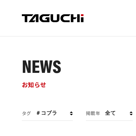
NEWS
PRODUCT
COMPANY
SUPPORT
製品情報
企業情報
サポート
お知らせ
タグ
掲載年
CRUSHER
CUT
会社情報
サポート
SDGsへ
部品供給