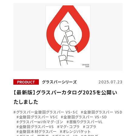
ター
小割機
グラスパ
EARTH-AUGER
BUCKETS
・ゴン
アースオーガー
その他
グラスパーシリーズ
2025.07.23
PRODUCT
【最新版】グラスパーカタログ2025を公開い
たしました
グラスパー全旋回グラスパー VS・SC
全旋回グラスパー VSD
全旋回グラスパー VSC
全旋回グラスパー VS・SD
グラスパーwithマグ・ゴン
首振りグラスパーVL
全旋回グラスパーVS
マグ・コブラ
コブラ
全旋回木材グラスパー
オレンジバケット