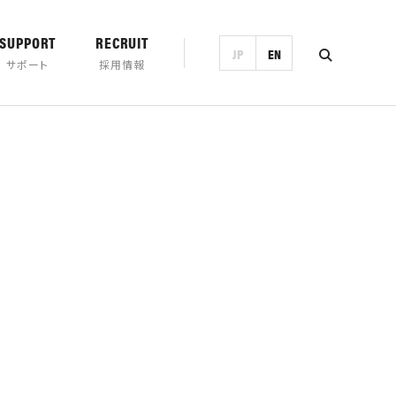
SUPPORT
RECRUIT
JP
EN
サポート
採用情報
ンロード
営業日カレンダー
製品一覧・検索
トランド
チの歴史
プロモーション
ホースマン