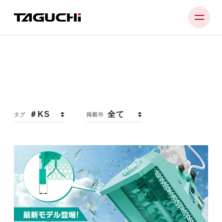
PRODUCT
NEWS
COMPANY
お知らせ
NEWS
タグ
掲載年
SUPPORT
RECRUIT
CONTACT