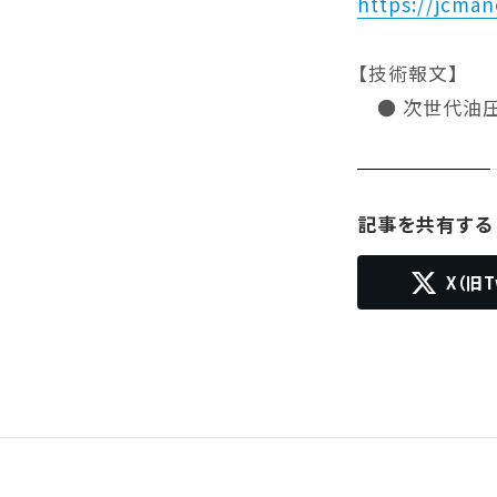
https://jcman
【技術報文】
● 次世代油圧
記事を共有する
X（旧T