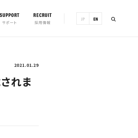
SUPPORT
RECRUIT
JP
EN
サポート
採用情報
2021.01.29
ンロード
営業日カレンダー
製品一覧・検索
載されま
トランド
チの歴史
プロモーション
ホースマン