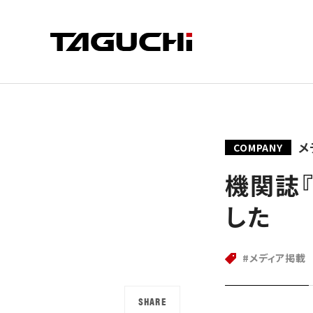
PRODUCT
COMPANY
SUPPORT
メ
COMPANY
製品情報
企業情報
サポート
機関誌
した
メディア掲載
SHARE
CRUSHER
CUT
会社情報
サポート
SDGsへ
部品供給