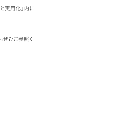
発と実用化」内に
ー シリーズ
クサカルゴン シリーズ
もぜひご参照く
 & OTHERS
各種製品
MTバケット