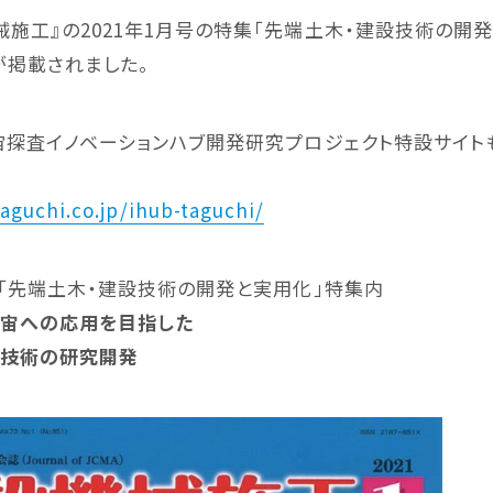
械施工』の2021年1月号の特集「先端土木・建設技術の開
ター
小割機
グラスパ
が掲載されました。
宇宙探査イノベーションハブ開発研究プロジェクト特設サイト
aguchi.co.jp/ihub-taguchi/
EARTH-AUGER
BUCKETS
・ゴン
アースオーガー
その他
先端土木・建設技術の開発と実用化」特集内
宙への応用を目指した
化技術の研究開発