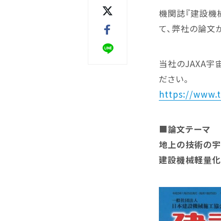
クラッシャー
機関誌『建設機
カッ
て、弊社の論文
当社のJAXA
ださい。
https://www.t
ワンキャッチ
マグ
■
論文テーマ
「
地上の技術の宇
建設機械軽量