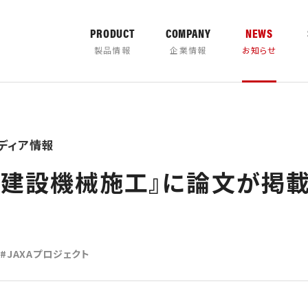
PRODUCT
COMPANY
NEWS
製品情報
企業情報
お知らせ
ディア情報
カタログダウ
『建設機械施工』に論文が掲
JAXAプロジェクト
TER
PULVERIZER
の取り組み
について
製品取扱説明書
営業所案内
バケッ
タグ