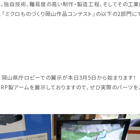
」。独自技術、難易度の高い制作・製造工程、そしてその工
ター
小割機
グラスパ
、「ミクロものづくり岡山作品コンテスト」の以下の2部門に
門
EARTH-AUGER
BUCKETS
、岡山県庁ロビーでの展示が本日3月5日から始まります！
・ゴン
アースオーガー
その他
FRP製アームを展示しておりますので、ぜひ実際のパーツ