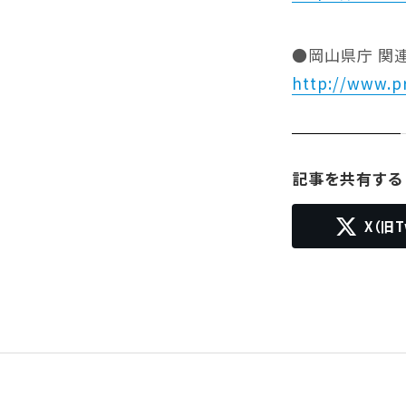
●岡山県庁 関
http://www.p
記事を共有する
X（旧T