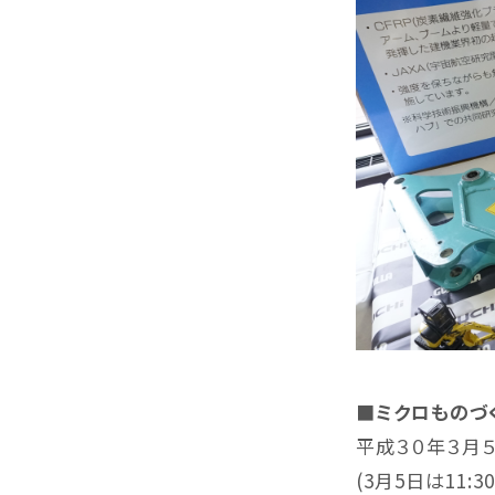
■ミクロものづ
平成３０年３月５日
(3月5日は11: