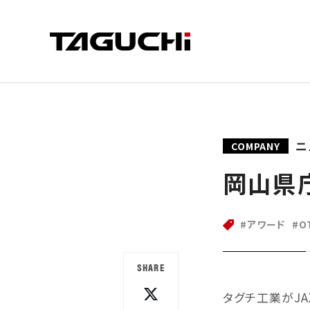
PRODUCT
COMPANY
SUPPORT
ニ
COMPANY
製品情報
企業情報
サポート
岡山県
アワード
O
SHARE
タグチ工業がJ
CRUSHER
CUT
会社情報
サポート
SDGsへ
部品供給