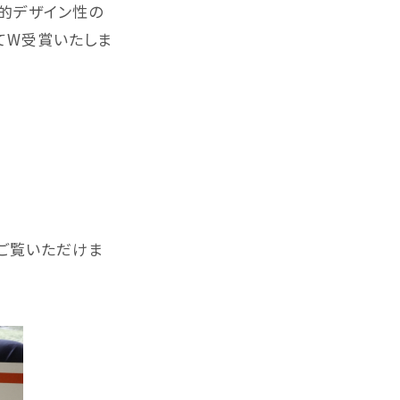
業的デザイン性の
ー シリーズ
クサカルゴン シリーズ
てW受賞いたしま
 & OTHERS
各種製品
MTバケット
をご覧いただけま