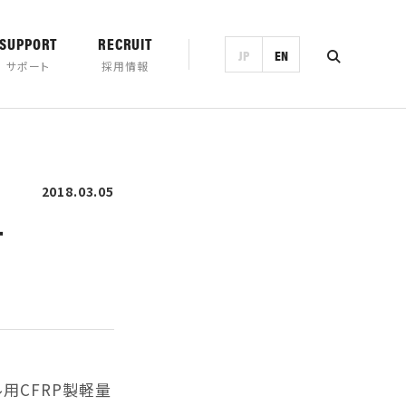
SUPPORT
RECRUIT
JP
EN
サポート
採用情報
2018.03.05
ンロード
営業日カレンダー
製品一覧・検索
す
用CFRP製軽量
トランド
チの歴史
プロモーション
ホースマン