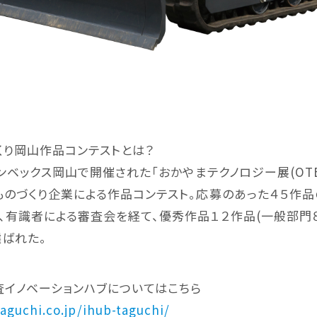
くり岡山作品コンテストとは？
コンベックス岡山で開催された「おかやまテクノロジー展(OTE
ものづくり企業による作品コンテスト。応募のあった４５作品
、有識者による審査会を経て、優秀作品１２作品(一般部門
選ばれた。
探査イノベーションハブについてはこちら
aguchi.co.jp/ihub-taguchi/