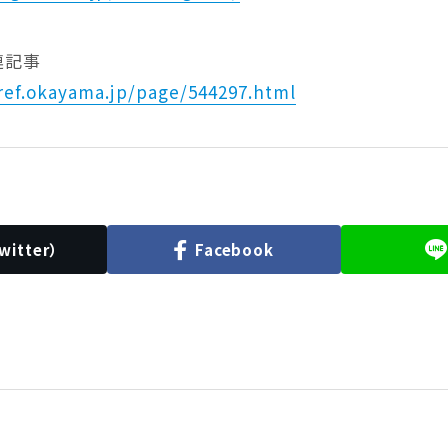
連記事
ref.okayama.jp/page/544297.html
witter）
Facebook