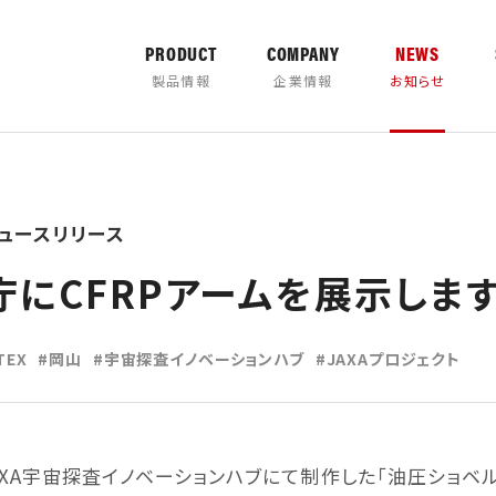
PRODUCT
COMPANY
NEWS
製品情報
企業情報
お知らせ
ュースリリース
カタログダウ
庁にCFRPアームを展示しま
TEX
岡山
宇宙探査イノベーションハブ
JAXAプロジェクト
AXA宇宙探査イノベーションハブにて制作した「油圧ショベル
TER
PULVERIZER
の取り組み
について
製品取扱説明書
営業所案内
バケッ
タグ