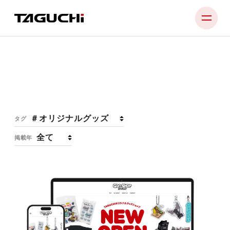
PRODUCT
NEWS
COMPANY
お知らせ
NEWS
タグ
SUPPORT
掲載年
RECRUIT
CONTACT