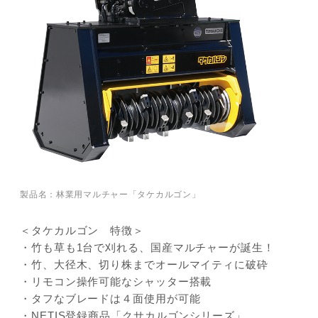
製品名：林業用マルチャー「タケカルゴン」
＜タケカルゴン 特徴＞
・竹も草も1台で刈れる、国産マルチャーが誕生！
・竹、大径木、切り株までオールマイティに破砕
・リモコン操作可能なシャッター搭載
・タフなブレードは４面使用が可能
・NETIS登録商品「クサカルゴンシリーズ」