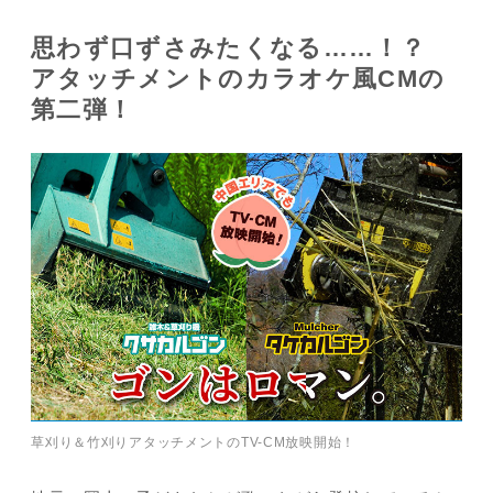
思わず口ずさみたくなる……！？
アタッチメントのカラオケ風CMの
JP
EN
第二弾！
草刈り＆竹刈りアタッチメントのTV-CM放映開始！