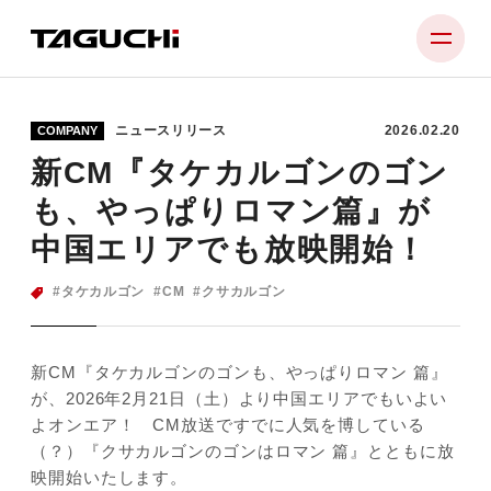
ニュースリリース
2026.02.20
COMPANY
PRODUCT
新CM『タケカルゴンのゴン
COMPANY
も、やっぱりロマン篇』が
NEWS
中国エリアでも放映開始！
SUPPORT
タケカルゴン
CM
クサカルゴン
RECRUIT
新CM『タケカルゴンのゴンも、やっぱりロマン 篇』
CONTACT
が、2026年2月21日（土）より中国エリアでもいよい
よオンエア！ CM放送ですでに人気を博している
（？）『クサカルゴンのゴンはロマン 篇』とともに放
映開始いたします。