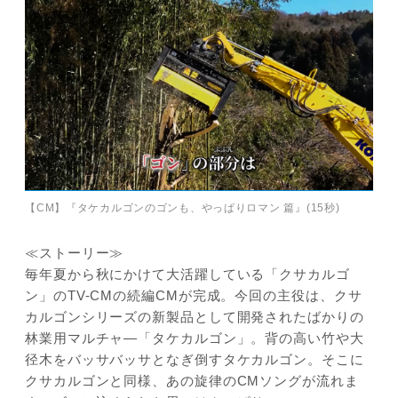
【CM】『タケカルゴンのゴンも、やっぱりロマン 篇』(15秒)
≪ストーリー≫
毎年夏から秋にかけて大活躍している「クサカルゴ
ン」のTV-CMの続編CMが完成。今回の主役は、クサ
カルゴンシリーズの新製品として開発されたばかりの
林業用マルチャ―「タケカルゴン」。背の高い竹や大
径木をバッサバッサとなぎ倒すタケカルゴン。そこに
クサカルゴンと同様、あの旋律のCMソングが流れま