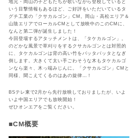
地元・岡山の子どもたちが歌いながら登校していると
いう目撃情報もあるほど、ご好評をいただいているタ
グチ工業の「クサカルゴン」CM。岡山・高松エリア＆
山陰エリアでローカルCMとして放映中のこのCMに、
なんと第二弾が誕生しました！
今回登場するアタッチメントは、「タケカルゴン」。
のどかな風景で草刈りをするクサカルゴンとは対照的
に、タケカルゴンは背の高い竹をバッタバッタとなぎ
倒します。大きくて太い手ごわそうな木もタケカルゴ
ンなら楽々、木っ端みじんに。「クサカルゴン」CMと
同様、聞こえてくるのはあの旋律…！
BSテレ東で2月から先行放映しておりましたが、いよ
いよ中国エリアでも放映開始！
ぜひオンエアをご覧ください。
■
CM概要