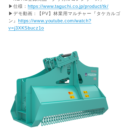
▶仕様：
https://www.taguchi.co.jp/product/tk/
▶デモ動画：【PV】林業用マルチャー『タケカルゴ
ン』
https://www.youtube.com/watch?
v=j3XKSbucz1o