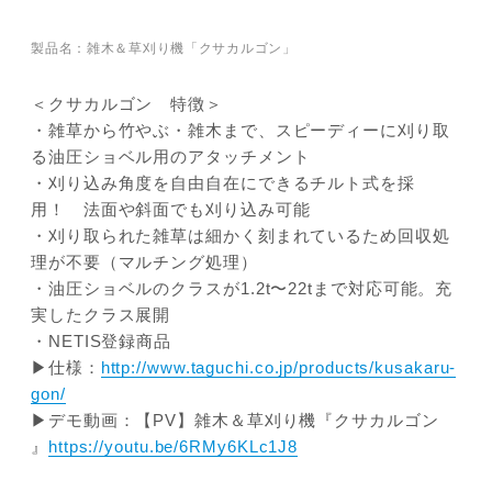
製品名：雑木＆草刈り機「クサカルゴン」
＜クサカルゴン 特徴＞
・雑草から竹やぶ・雑木まで、スピーディーに刈り取
る油圧ショベル用のアタッチメント
・刈り込み角度を自由自在にできるチルト式を採
用！ 法面や斜面でも刈り込み可能
・刈り取られた雑草は細かく刻まれているため回収処
理が不要（マルチング処理）
・油圧ショベルのクラスが1.2t〜22tまで対応可能。充
実したクラス展開
・NETIS登録商品
▶仕様：
http://www.taguchi.co.jp/products/kusakaru-
gon/
▶デモ動画：【PV】雑木＆草刈り機『クサカルゴン
』
https://youtu.be/6RMy6KLc1J8