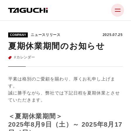
ニュースリリース
2025.07.25
COMPANY
PRODUCT
夏期休業期間のお知らせ
COMPANY
カレンダー
NEWS
SUPPORT
平素は格別のご愛顧を賜わり、厚くお礼申し上げま
す。
RECRUIT
誠に勝手ながら、弊社では下記日程を夏期休業とさせ
ていただきます。
CONTACT
＜夏期休業期間＞
2025年8月9日（土）～ 2025年8月17