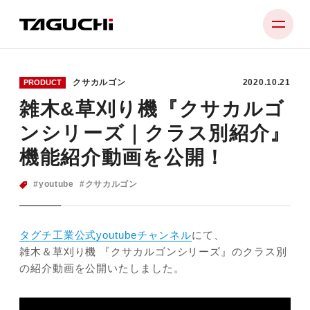
クサカルゴン
2020.10.21
PRODUCT
PRODUCT
雑木&草刈り機『クサカルゴ
COMPANY
ンシリーズ｜クラス別紹介』
NEWS
機能紹介動画を公開！
SUPPORT
youtube
クサカルゴン
RECRUIT
タグチ工業公式youtubeチャンネル
にて、
CONTACT
雑木＆草刈り機 『クサカルゴンシリーズ』のクラス別
の紹介動画を公開いたしました。