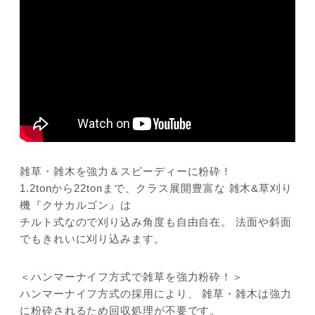
JP
EN
雑草・雑木を強力＆スピーディーに粉砕！
1.2tonから22tonまで、クラス展開豊富な 雑木&草刈り
機『クサカルゴン』は
チルト式なので刈り込み角度も自由自在。 法面や斜面
でもきれいに刈り込みます。
＜ハンマーナイフ方式で雑草を強力粉砕！＞
ハンマーナイフ方式の採用により、 雑草・雑木は強力
に粉砕されるため回収処理が不要です。