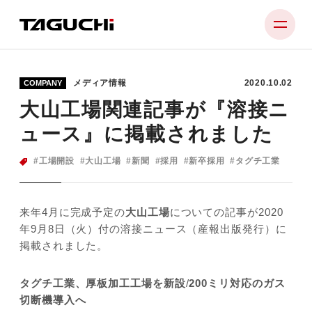
メディア情報
2020.10.02
COMPANY
PRODUCT
大山工場関連記事が『溶接ニ
COMPANY
ュース』に掲載されました
NEWS
工場開設
大山工場
新聞
採用
新卒採用
タグチ工業
SUPPORT
RECRUIT
来年4月に完成予定の
大山工場
についての記事が2020
年9月8日（火）付の溶接ニュース（産報出版発行）に
CONTACT
掲載されました。
タグチ工業、厚板加工工場を新設
/
200ミリ対応のガス
切断機導入へ