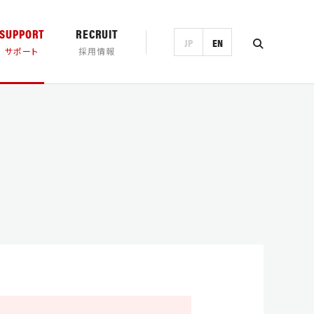
SUPPORT
RECRUIT
JP
EN
サポート
採用情報
ンロード
営業日カレンダー
製品一覧・検索
トランド
チの歴史
プロモーション
ホースマン