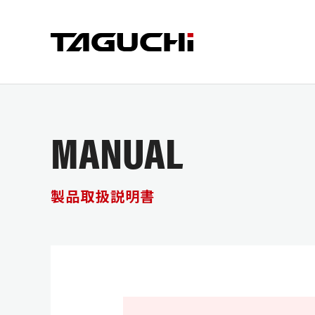
MANUAL
PRODUCT
COMPANY
SUPPORT
製品情報
企業情報
サポート
製品取扱説明書
CRUSHER
CUT
会社情報
サポート
SDGsへ
部品供給