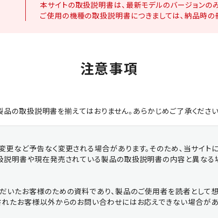
本サイトの取扱説明書は、最新モデルのバージョンのみ
ター
小割機
グラスパ
ご使用の機種の取扱説明書につきましては、納品時の
注意事項
EARTH-AUGER
BUCKETS
製品の取扱説明書を揃えてはおりません。あらかじめご了承ください
・ゴン
アースオーガー
その他
変更など予告なく変更される場合があります。そのため、当サイト
扱説明書や現在発売されている製品の取扱説明書の内容と異なる
だいたお客様のための資料であり、製品のご使用者を読者として想
されたお客様以外からのお問い合わせにはお応えできない場合があ