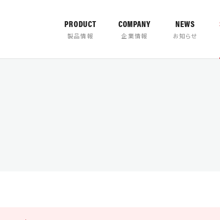
PRODUCT
COMPANY
NEWS
製品情報
企業情報
お知らせ
カタログダウ
TER
PULVERIZER
の取り組み
について
製品取扱説明書
営業所案内
バケッ
タグ