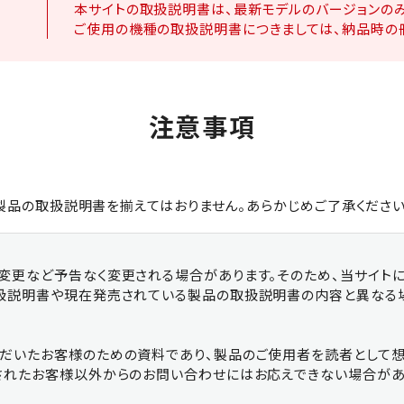
本サイトの取扱説明書は、最新モデルのバージョンのみ
ター
小割機
グラスパ
ご使用の機種の取扱説明書につきましては、納品時の
注意事項
EARTH-AUGER
BUCKETS
製品の取扱説明書を揃えてはおりません。あらかじめご了承ください
・ゴン
アースオーガー
その他
変更など予告なく変更される場合があります。そのため、当サイト
扱説明書や現在発売されている製品の取扱説明書の内容と異なる
だいたお客様のための資料であり、製品のご使用者を読者として想
されたお客様以外からのお問い合わせにはお応えできない場合があ