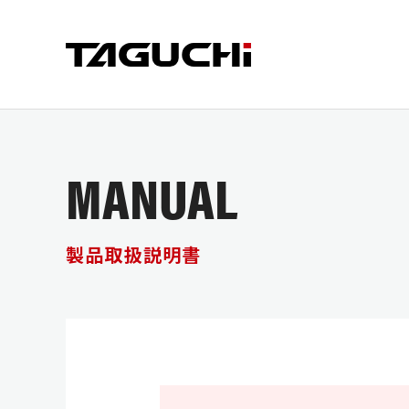
MANUAL
PRODUCT
COMPANY
SUPPORT
製品情報
企業情報
サポート
製品取扱説明書
CRUSHER
CUT
会社情報
サポート
SDGsへ
部品供給