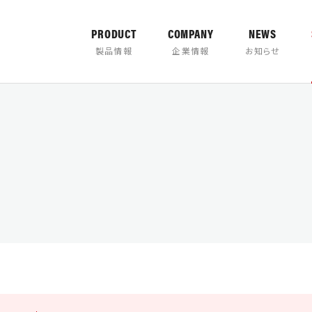
PRODUCT
COMPANY
NEWS
製品情報
企業情報
お知らせ
カタログダウ
TER
PULVERIZER
の取り組み
について
製品取扱説明書
営業所案内
バケッ
タグ