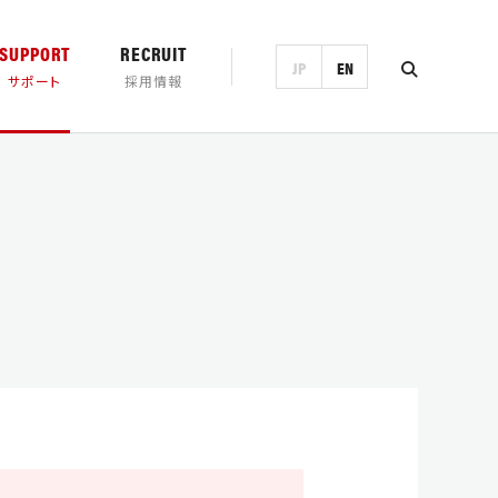
SUPPORT
RECRUIT
JP
EN
サポート
採用情報
ンロード
営業日カレンダー
製品一覧・検索
トランド
チの歴史
プロモーション
ホースマン